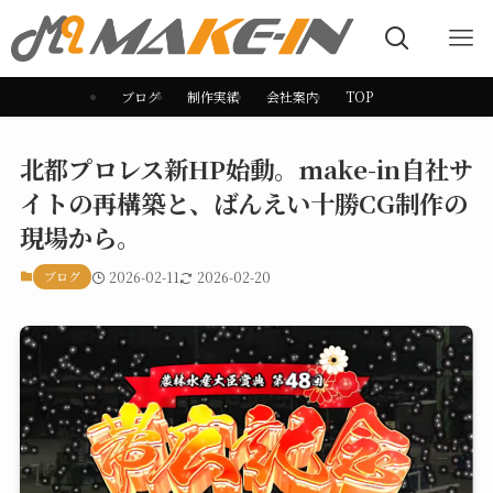
ブログ
制作実績
会社案内
TOP
北都プロレス新HP始動。make-in自社サ
イトの再構築と、ばんえい十勝CG制作の
現場から。
ブログ
2026-02-11
2026-02-20